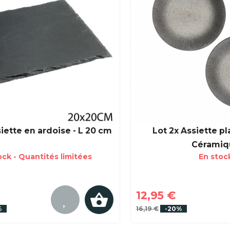
iette en ardoise - L 20 cm
Lot 2x Assiette pla
Céramiq
ock - Quantités limitées
En stoc
12,95 €
%
16,19 €
-20%