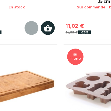
35 cm
En stock
Sur commande : 15
11,02 €
14,69 €
-25%
EN
PROMO