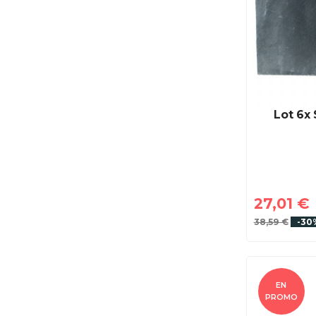
Lot 6x 
27,01 €
38,59 €
-30
EN
PROMO