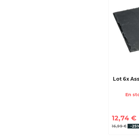
Lot 6x Ass
En st
12,74 €
16,99 €
-25