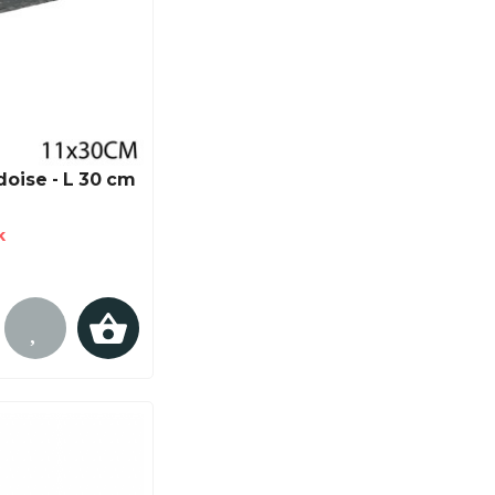
doise - L 30 cm
k