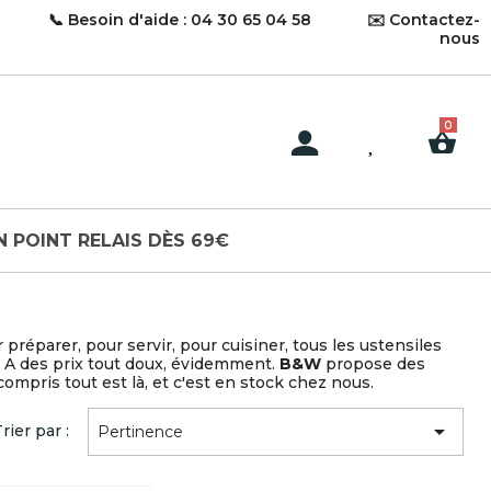
📞 Besoin d'aide : 04 30 65 04 58
✉️ Contactez-
nous
N POINT RELAIS DÈS 69€
préparer, pour servir, pour cuisiner, tous les ustensiles
 A des prix tout doux, évidemment.
B&W
propose des
ompris tout est là, et c'est en stock chez nous.

rier par :
Pertinence