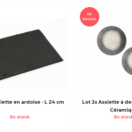
EN
PROMO
iette en ardoise - L 24 cm
Lot 2x Assiette à de
Céramiq
En stock
En stoc