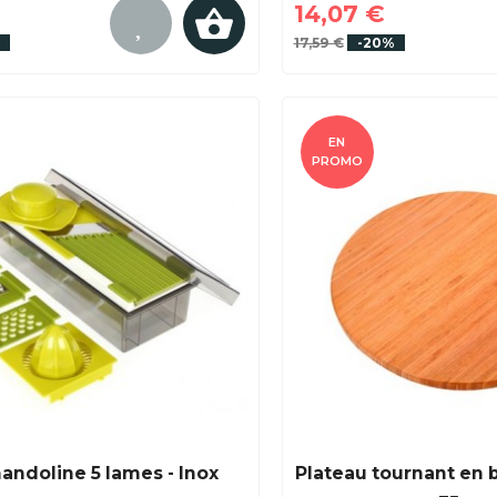
14,07 €
17,59 €
-20%
EN
PROMO
andoline 5 lames - Inox
Plateau tournant en 