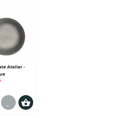
te Atelier -
ue
k