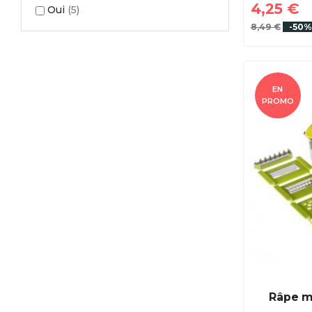
4,25 €
Oui
(5)
8,49 €
-50%
EN
PROMO
Râpe m