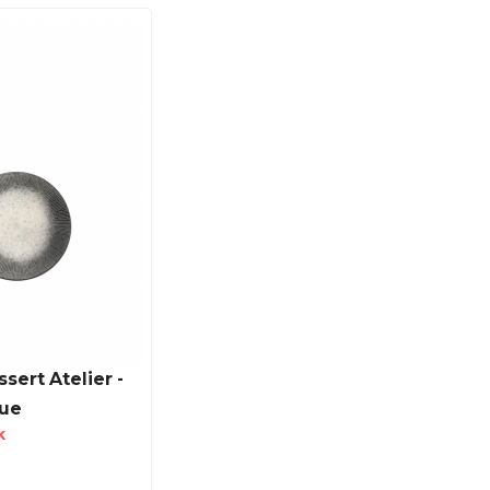
ssert Atelier -
ue
k