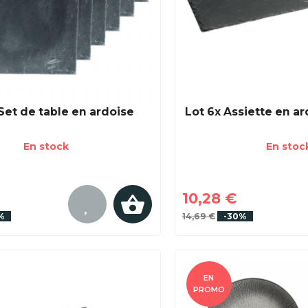
Set de table en ardoise
Lot 6x Assiette en ar
En stock
En stoc
10,28 €
%
14,69 €
-30%
EN
PROMO