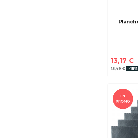
Planch
13,17 €
15,49 €
-15%
EN
PROMO