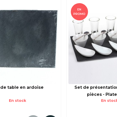
EN
PROMO
 de table en ardoise
Set de présentation
pièces - Plate
En stock
En stoc