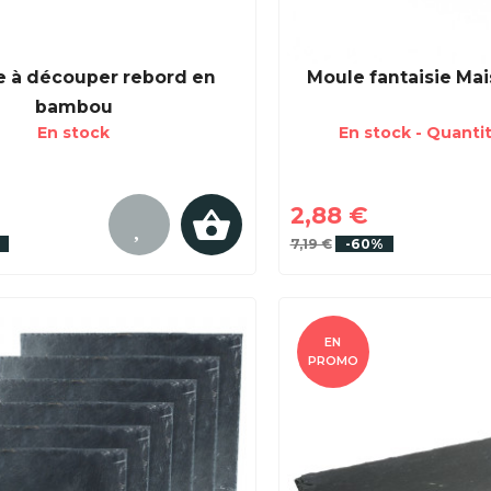
e à découper rebord en
Moule fantaisie Mai
bambou
En stock
En stock - Quantit
2,88 €
7,19 €
-60%
EN
PROMO