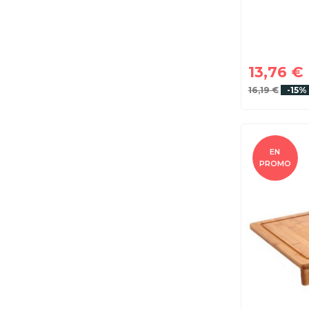
13,76 €
16,19 €
-15%
EN
PROMO