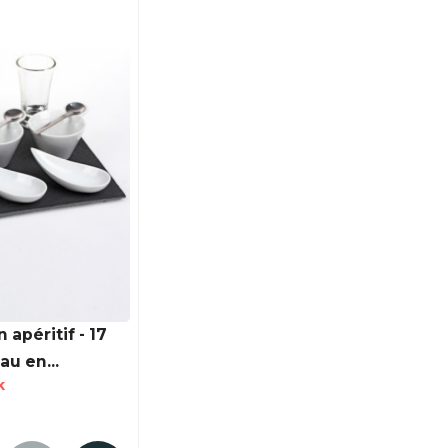
 apéritif - 17
au en...
k