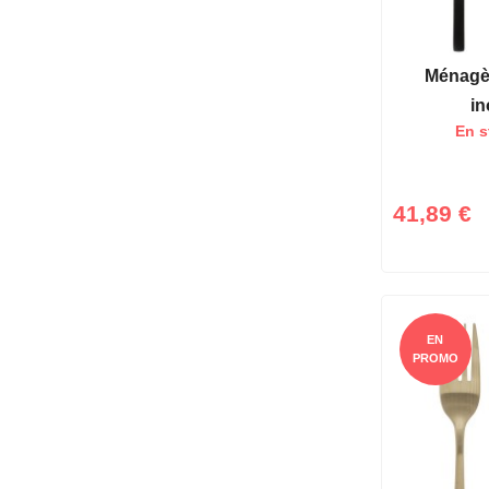
Ménagè
in
En s
41,89 €
EN
PROMO