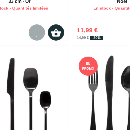
33 cm - Or
Noël
tock - Quantités limitées
En stock - Quantit
11,99 €
14,99 €
-20%
EN
PROMO