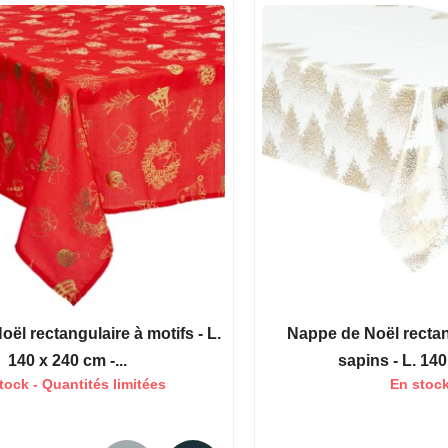
ël rectangulaire à motifs - L.
Nappe de Noël rectan
140 x 240 cm -...
sapins - L. 140 
tock - Quantités limitées
En stoc