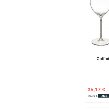
Coffre
35,17 €
46,89 €
-25%