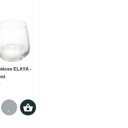
pièces ELAYA -
ent
k