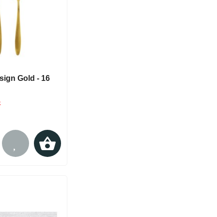
ign Gold - 16
k