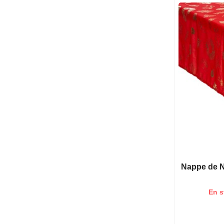
Nappe de No
En s