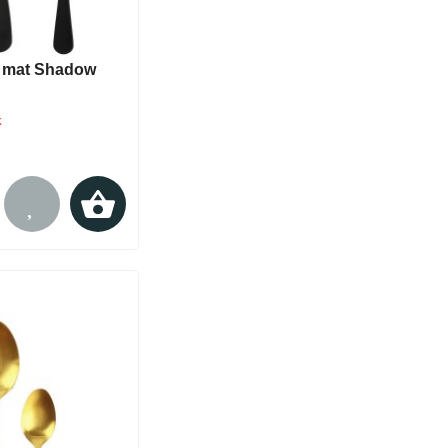
t mat Shadow
k