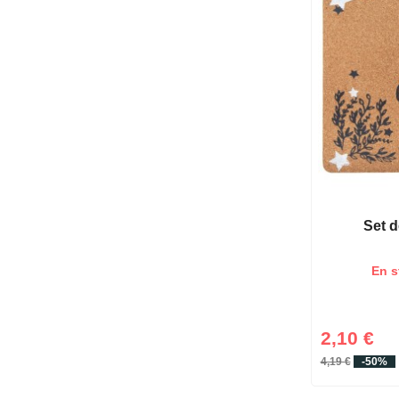
Set d
En s
2,10 €
4,19 €
-50%