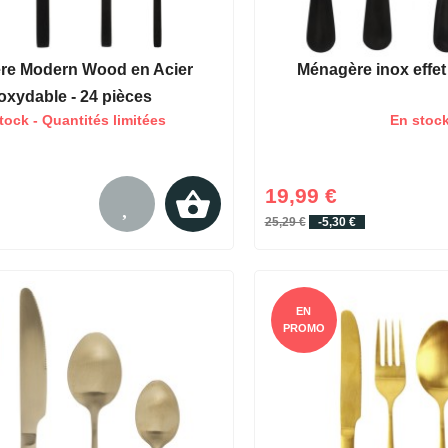
re Modern Wood en Acier
Ménagère inox effe
oxydable - 24 pièces
tock - Quantités limitées
En stoc
19,99 €
25,29 €
-5,30 €
EN
PROMO