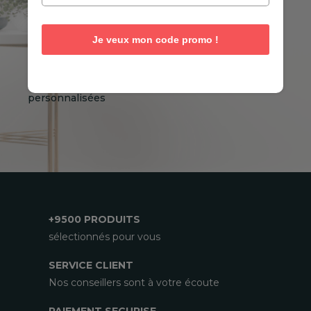
Je deviens membre privilège
Je veux mon code promo !
J’autorise l'utilisation de mon email pour
m’envoyer des informations et des offres
personnalisées
+9500 PRODUITS
sélectionnés pour vous
SERVICE CLIENT
Nos conseillers sont à votre écoute