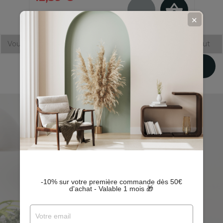
✕
Vous avez atteint le bas de cette page.
Retourner en haut

Retour en haut
DEVENEZ CLIENT PRIVILEGE
NOUVEAUTÉS, AVANT PREMIÈRES, PROMOTIONS
EXCLUSIVES…
-10% sur votre première commande dès 50€
d'achat - Valable 1 mois 🎁