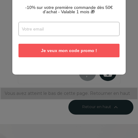
-10% sur votre première commande dès 50€
d'achat - Valable 1 mois 🎁
3 patères crochets Happy home -
Métal
En stock - Quantités limitées
Je veux mon code promo !
4,15 €
8,29 €
-50%
Vous avez atteint le bas de cette page.
Retourner en haut

Retour en haut