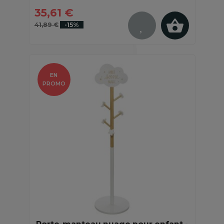
35,61 €
41,89 €
-15%
EN
PROMO