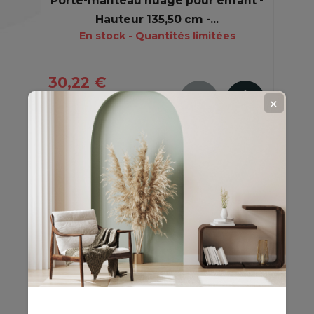
Porte-manteau nuage pour enfant -
Hauteur 135,50 cm -...
En stock - Quantités limitées
30,22 €
46,49 €
-35%
✕
EN
PROMO