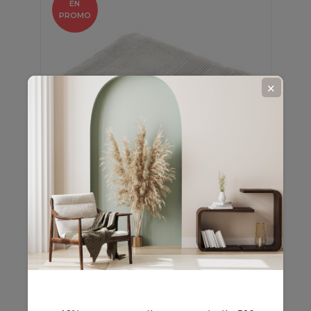
EN
PROMO
✕
Drap de douche DAYTA - Eponge
unie 500 g/m² - 70 x 130 cm...
En stock
11,99 €
14,99 €
-20%