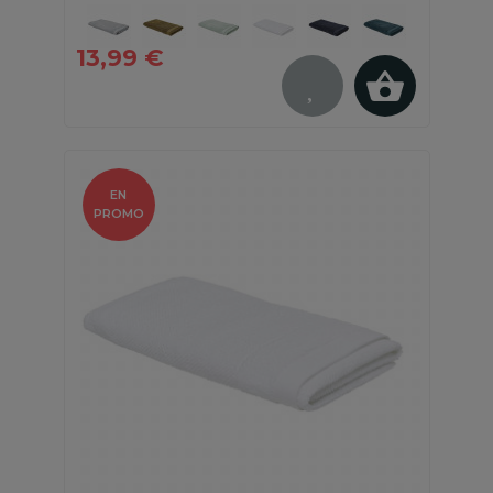
13,99 €
EN
PROMO