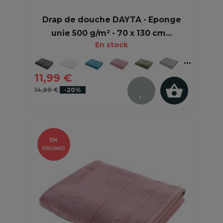
Drap de douche DAYTA - Eponge
unie 500 g/m² - 70 x 130 cm...
En stock
11,99 €
14,99 €
-20%
EN
PROMO