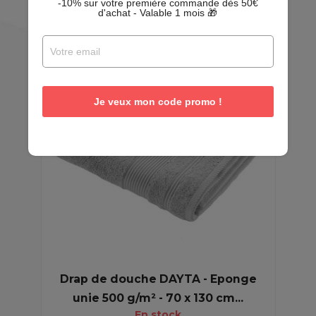
-10% sur votre première commande dès 50€
d'achat - Valable 1 mois 🎁
EN
PROMO
Je veux mon code promo !
Drap de douche DAYTA - Eponge
unie 500 g/m² - 70 x 130 cm...
En stock