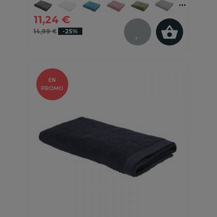
11,24 €
14,99 €
-25%
EN
PROMO