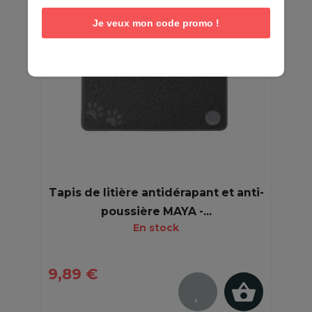
Je veux mon code promo !
Tapis de litière antidérapant et anti-
poussière MAYA -...
En stock
9,89 €