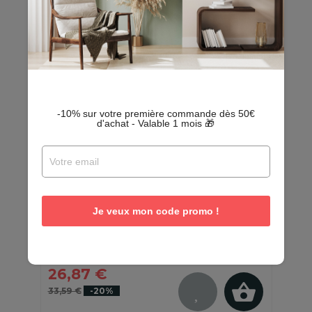
-10% sur votre première commande dès 50€
d'achat - Valable 1 mois 🎁
Coussin - Bouillote au gel de tourbe
Exquis
Je veux mon code promo !
En stock - Quantités limitées
26,87 €
33,59 €
-20%