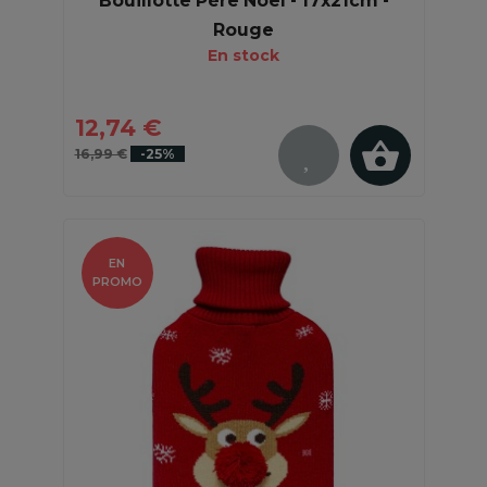
Bouillotte Père Noël - 17x21cm -
Rouge
En stock
12,74 €
16,99 €
-25%
EN
PROMO