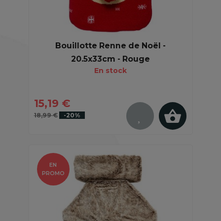
Bouillotte Renne de Noël -
20.5x33cm - Rouge
En stock
15,19 €
18,99 €
-20%
EN
PROMO