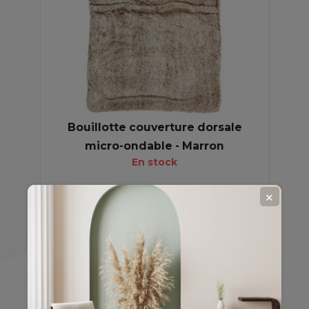
Bouillotte couverture dorsale
micro-ondable - Marron
En stock
✕
24,63 €
30,79 €
-20%
EN
PROMO