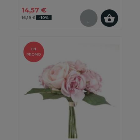
14,57 €
16,19 €
-10%
EN
PROMO