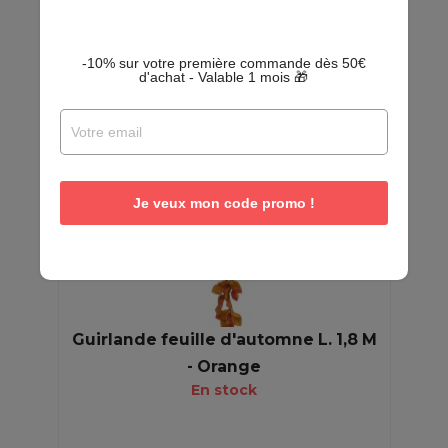
EN
PROMO
-10% sur votre première commande dès 50€
d'achat - Valable 1 mois 🎁
Je veux mon code promo !
Guirlande feuille d'automne L. 1,8 M
- Orange
En stock