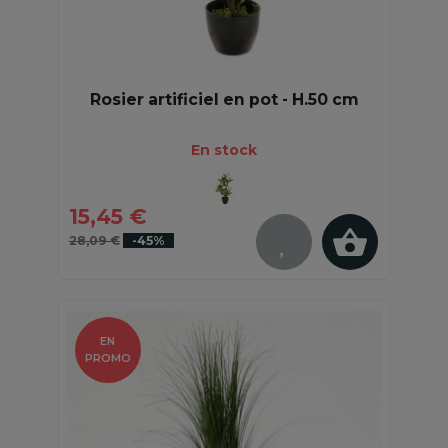
Rosier artificiel en pot - H.50 cm
En stock
15,45 €
28,09 €
-45%
EN
PROMO