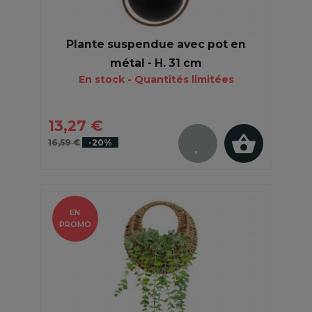
Plante suspendue avec pot en
métal - H. 31 cm
En stock - Quantités limitées
13,27 €
16,59 €
-20%
EN
PROMO