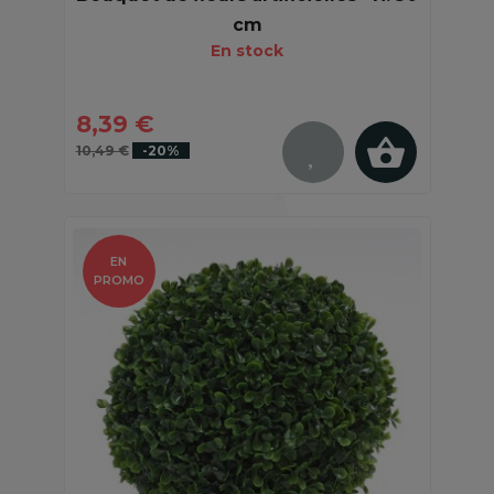
cm
En stock
8,39 €
10,49 €
-20%
EN
PROMO