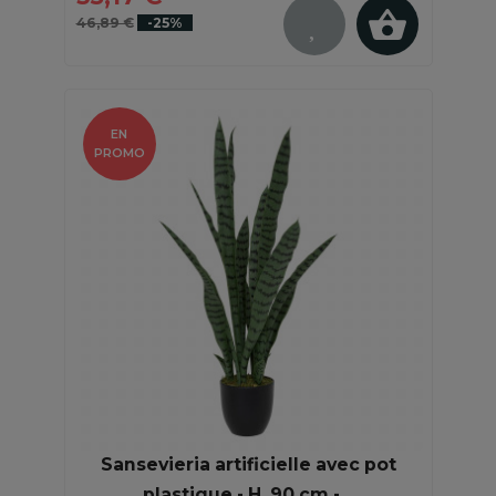
46,89 €
-25%
EN
PROMO
Sansevieria artificielle avec pot
plastique - H. 90 cm -...