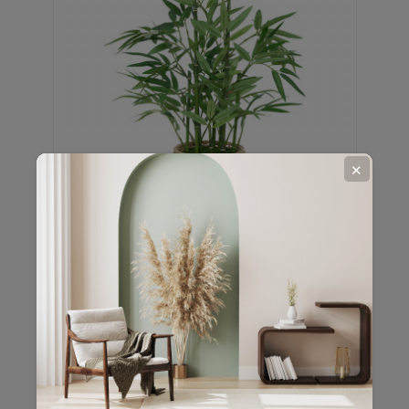
✕
Bambou artificiel avec pot matériau
naturel - H. 46 cm
En stock
15,83 €
19,79 €
-20%