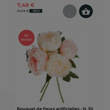
7,48 €
10,69 €
-30%
EN
PROMO
Bouquet de fleurs artificielles - H. 30