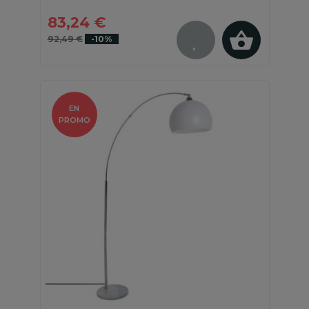
83,24 €
92,49 €
-10%
EN
PROMO