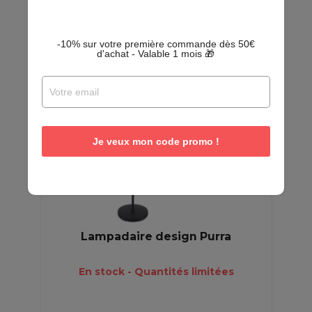
EN
PROMO
-10% sur votre première commande dès 50€
d'achat - Valable 1 mois 🎁
Je veux mon code promo !
Lampadaire design Purra
En stock - Quantités limitées