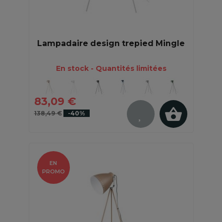
Lampadaire design trepied Mingle
En stock - Quantités limitées
83,09 €
138,49 €
-40%
EN
PROMO