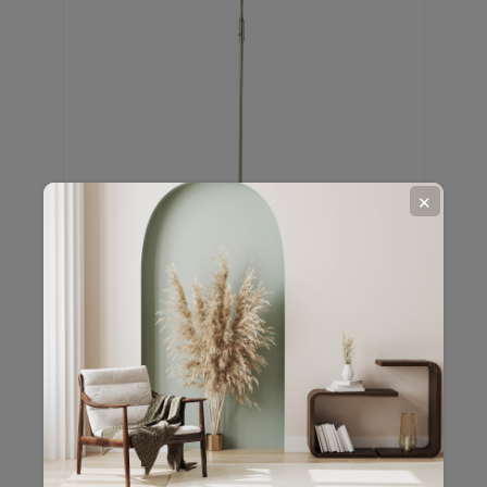
✕
Lampadaire LED design Rodrik - H.
162 cm - Argent mat
En stock
44,48 €
111,19 €
-60%