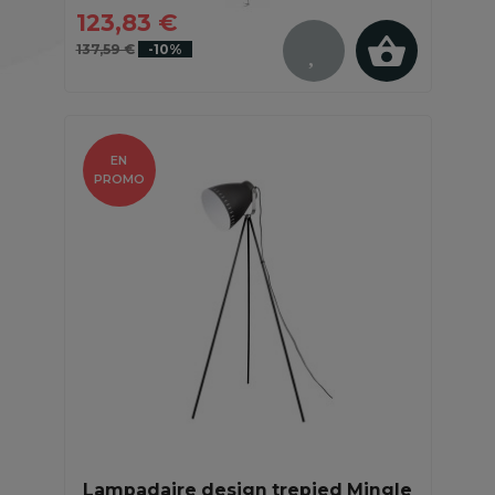
123,83 €
137,59 €
-10%
EN
PROMO
Lampadaire design trepied Mingle