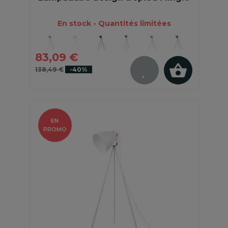
En stock - Quantités limitées
83,09 €
138,49 €
-40%
EN
PROMO