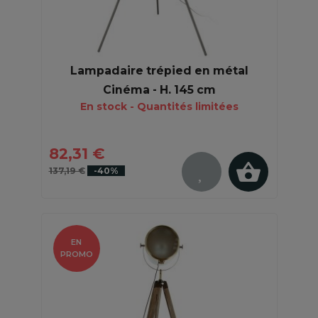
Lampadaire trépied en métal
Cinéma - H. 145 cm
En stock - Quantités limitées
82,31 €
137,19 €
-40%
EN
PROMO