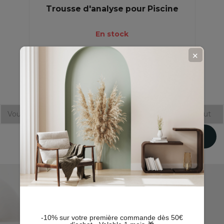
Trousse d'analyse pour Piscine
En stock
✕
5,09 €
8,49 €
-40%
Vous avez atteint le bas de cette page.
Retourner en haut

Retour en haut
-10% sur votre première commande dès 50€