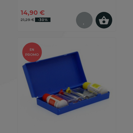
14,90 €
21,29 €
-30%
EN
PROMO