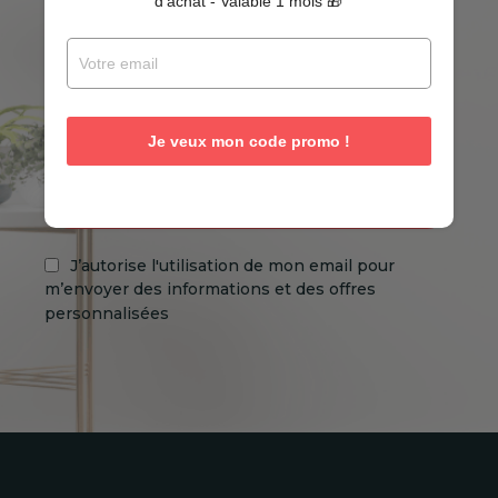
d'achat - Valable 1 mois 🎁
DEVENEZ CLIENT PRIVILEGE
NOUVEAUTÉS, AVANT PREMIÈRES, PROMOTIONS
EXCLUSIVES…
Je veux mon code promo !
Je deviens membre privilège
J’autorise l'utilisation de mon email pour
m’envoyer des informations et des offres
personnalisées