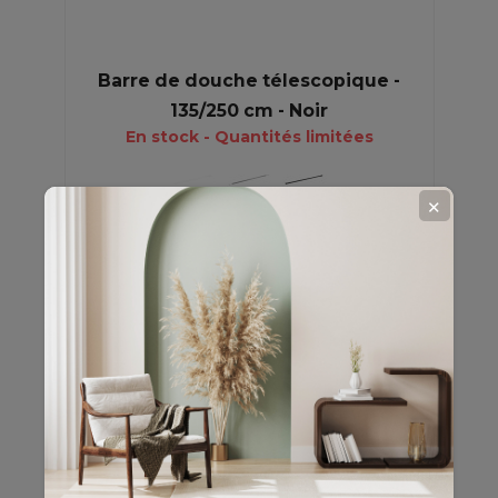
Barre de douche télescopique -
135/250 cm - Noir
En stock - Quantités limitées
14,99 €
✕