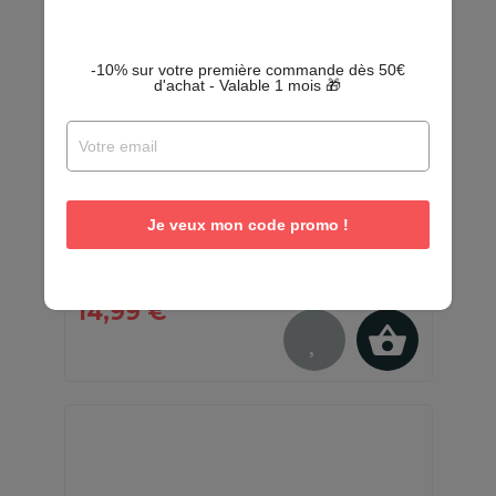
-10% sur votre première commande dès 50€
d'achat - Valable 1 mois 🎁
Barre de douche télescopique -
135/250 cm - Chromé
Je veux mon code promo !
En stock - Quantités limitées
14,99 €