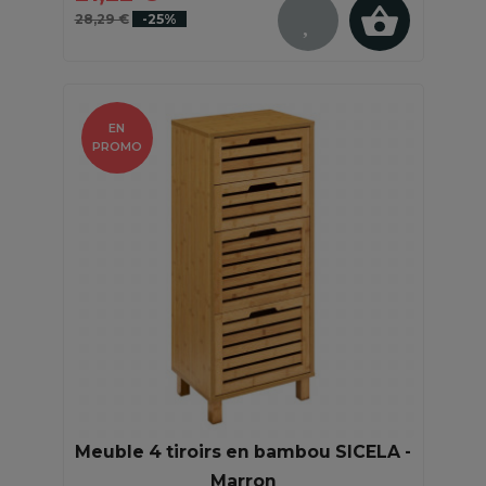
28,29 €
-25%
EN
PROMO
Meuble 4 tiroirs en bambou SICELA -
Marron