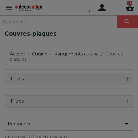
MENU

Couvres-plaques
Accueil
Cuisine
Rangements cuisine
Couvres-
plaques
Filtres
Filtres

Pertinence
Affichage 1-12 de 20 article(s)