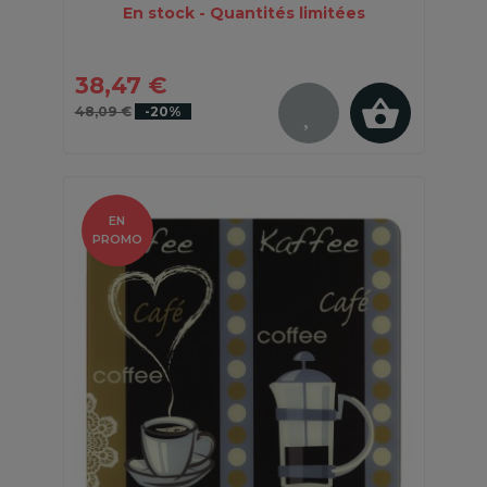
En stock - Quantités limitées
38,47 €
48,09 €
-20%
EN
PROMO