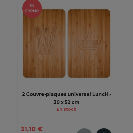
EN
PROMO
2 Couvre-plaques universel LuncH.-
30 x 52 cm
En stock
31,10 €