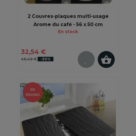
2 Couvres-plaques multi-usage
Arome du café - 56 x 50 cm
En stock
32,54 €
46,49 €
-30%
EN
PROMO