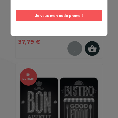
2 Couvre-plaques universel Bois - 30
Je veux mon code promo !
x 52 cm
En stock - Quantités limitées
37,79 €
EN
PROMO