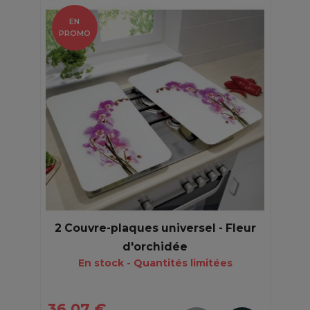
EN
PROMO
2 Couvre-plaques universel - Fleur
d'orchidée
En stock - Quantités limitées
36,07 €