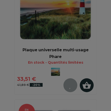
Plaque universelle multi-usage
Phare
En stock - Quantités limitées
33,51 €
41,89 €
-20%
EN