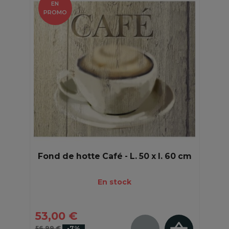
EN
PROMO
Fond de hotte Café - L. 50 x l. 60 cm
En stock
53,00 €
56,99 €
-7%