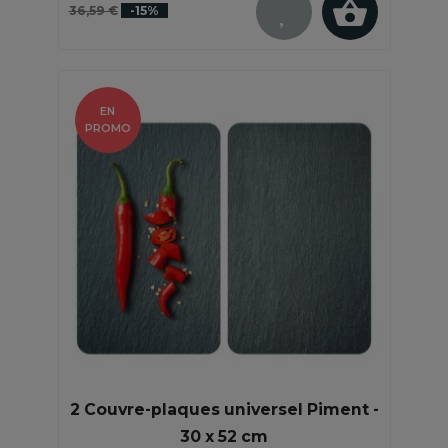
36,59 €
-15%
EN
PROMO
2 Couvre-plaques universel Piment -
30 x 52 cm