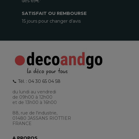
dès 69€*
SATISFAIT OU REMBOURSE
15 jours pour changer d’avis
📞 Tél. : 04 30 65 04 58
du lundi au vendredi
de 09h00 à 12h00
et de 13h00 à 16h00
88, rue de l'industrie,
01480 JASSANS RIOTTIER
FRANCE
A PROPOS