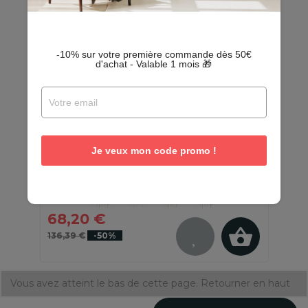
-10% sur votre première commande dès 50€
d'achat - Valable 1 mois 🎁
2 Cache-pots sur pieds en métal
Je veux mon code promo !
Mesh
En stock - Quantités limitées
68,20 €
136,39 €
-50%
Vous avez atteint le bas de cette page.
Retourner en haut