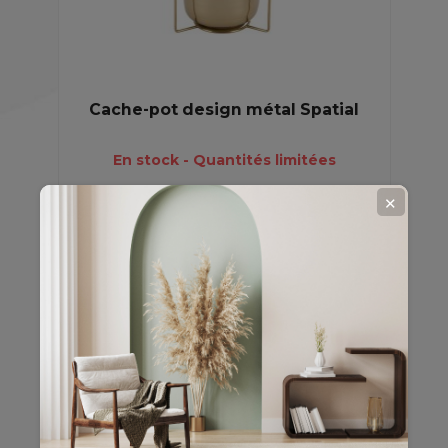
Cache-pot design métal Spatial
En stock - Quantités limitées
✕
32,19 €
45,99 €
-30%
EN
PROMO