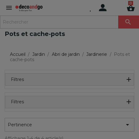
MENU

Pots et cache-pots
Accueil
Jardin
Abri de jardin
Jardinerie
Pots et
cache-pots
Filtres
Filtres

Pertinence
Affichage 1-4 de 4 article(s)