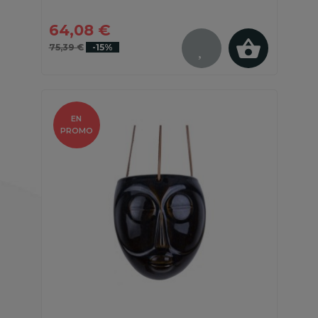
64,08 €
75,39 €
-15%
EN
PROMO